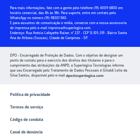
Seguro Condominial
Guia Prático da Educação Financeira
Para mais informações, fale com a gente pelo telefone
(19) 4009 6800
em
horário comercial, das 8h às 18h. Para suporte, entre em contato pelo
Crédito para Condomínios
WhatsApp no número
(19) 98301 1140
.
E para assuntos de comunicação e mídia, converse com a nossa assessoria
Paybox
de imprensa pelo e-mail
imprensa@superlogica.com
.
Endereço: Rua Anésio Lafayette Raizer, nº 237 - CEP 13.105-319 - Bairro Santa
Ana do Atibaia (Sousas), Cidade de Campinas - SP.
DPO - Encarregado de Proteção de Dados. Com o objetivo de designar um
ponto de contato para o exercício dos direitos dos titulares e para o
cumprimento das atribuições da ANPD, a Superlógica Tecnologias informa
que seu Encarregado pelo Tratamento de Dados Pessoais é Gilialdi Leite da
Silva Santos, disponível pelo e-mail
dpo@superlogica.com
Política de privacidade
Termos de serviço
Código de conduta
Canal de denúncia