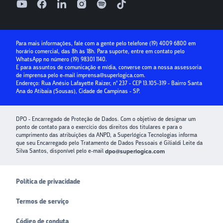
Superlógica IA
Parcelamento no cartão
Relatório de ouvidoria
Seguro Condominial
Guia Prático da Educação Financeira
Para mais informações, fale com a gente pelo telefone
(19) 4009 6800
em
horário comercial, das 8h às 18h. Para suporte, entre em contato pelo
Crédito para Condomínios
WhatsApp no número
(19) 98301 1140
.
E para assuntos de comunicação e mídia, converse com a nossa assessoria
Paybox
de imprensa pelo e-mail
imprensa@superlogica.com
.
Endereço: Rua Anésio Lafayette Raizer, nº 237 - CEP 13.105-319 - Bairro Santa
Ana do Atibaia (Sousas), Cidade de Campinas - SP.
DPO - Encarregado de Proteção de Dados. Com o objetivo de designar um
ponto de contato para o exercício dos direitos dos titulares e para o
cumprimento das atribuições da ANPD, a Superlógica Tecnologias informa
que seu Encarregado pelo Tratamento de Dados Pessoais é Gilialdi Leite da
Silva Santos, disponível pelo e-mail
dpo@superlogica.com
Política de privacidade
Termos de serviço
Código de conduta