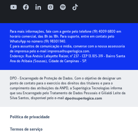
Receber com cartão de crédito
Seg à Sex, das 9h às 18h, exceto feriados
Superlógica IA
Parcelamento no cartão
Relatório de ouvidoria
Seguro Condominial
Guia Prático da Educação Financeira
Para mais informações, fale com a gente pelo telefone
(19) 4009 6800
em
horário comercial, das 8h às 18h. Para suporte, entre em contato pelo
Crédito para Condomínios
WhatsApp no número
(19) 98301 1140
.
E para assuntos de comunicação e mídia, converse com a nossa assessoria
Paybox
de imprensa pelo e-mail
imprensa@superlogica.com
.
Endereço: Rua Anésio Lafayette Raizer, nº 237 - CEP 13.105-319 - Bairro Santa
Ana do Atibaia (Sousas), Cidade de Campinas - SP.
DPO - Encarregado de Proteção de Dados. Com o objetivo de designar um
ponto de contato para o exercício dos direitos dos titulares e para o
cumprimento das atribuições da ANPD, a Superlógica Tecnologias informa
que seu Encarregado pelo Tratamento de Dados Pessoais é Gilialdi Leite da
Silva Santos, disponível pelo e-mail
dpo@superlogica.com
Política de privacidade
Termos de serviço