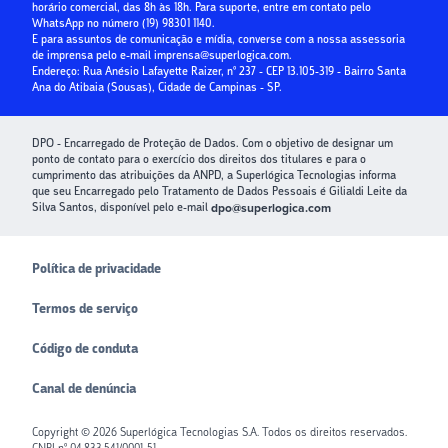
horário comercial, das 8h às 18h. Para suporte, entre em contato pelo
Crédito para Condomínios
WhatsApp no número
(19) 98301 1140
.
E para assuntos de comunicação e mídia, converse com a nossa assessoria
Paybox
de imprensa pelo e-mail
imprensa@superlogica.com
.
Endereço: Rua Anésio Lafayette Raizer, nº 237 - CEP 13.105-319 - Bairro Santa
Ana do Atibaia (Sousas), Cidade de Campinas - SP.
DPO - Encarregado de Proteção de Dados. Com o objetivo de designar um
ponto de contato para o exercício dos direitos dos titulares e para o
cumprimento das atribuições da ANPD, a Superlógica Tecnologias informa
que seu Encarregado pelo Tratamento de Dados Pessoais é Gilialdi Leite da
Silva Santos, disponível pelo e-mail
dpo@superlogica.com
Política de privacidade
Termos de serviço
Código de conduta
Canal de denúncia
Copyright ©
2026
Superlógica Tecnologias S.A. Todos os direitos reservados.
CNPJ nº 04.833.541/0001-51