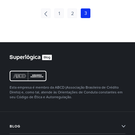
3
1
2
Esta empresa é membro da ABCD (Associação Brasileira de Crédito
Direto) e, como tal, atende às Orientações de Conduta constantes em
seu Código de Ética e Autorregulação.
BLOG