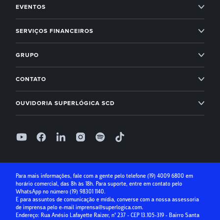
Professional Services
EVENTOS
Empreendedorismo
Administração condominial
Superlógica Xperience
SERVIÇOS FINANCEIROS
Next
Administração condominial Ahreas
Superlógica Next
Inadimplência Zero para os seus condomínios
Novidades Superlógica
GRUPO
Imobiliárias
Entenda o Inadimplência Zero
Ahreas
Módulo Financeiro
CONTATO
Conta Digital
Arbo
Suporte: (19) 4009 6800
Controle de acesso
OUVIDORIA SUPERLÓGICA SCD
Receber com boleto
Base Software
Folha de Pagamento
0800 400 1004
Receber com cartão de crédito
Seg à Sex, das 9h às 18h, exceto feriados
Superlógica IA
Parcelamento no cartão
Relatório de ouvidoria
Seguro Condominial
Guia Prático da Educação Financeira
Para mais informações, fale com a gente pelo telefone
(19) 4009 6800
em
horário comercial, das 8h às 18h. Para suporte, entre em contato pelo
Crédito para Condomínios
WhatsApp no número
(19) 98301 1140
.
E para assuntos de comunicação e mídia, converse com a nossa assessoria
Paybox
de imprensa pelo e-mail
imprensa@superlogica.com
.
Endereço: Rua Anésio Lafayette Raizer, nº 237 - CEP 13.105-319 - Bairro Santa