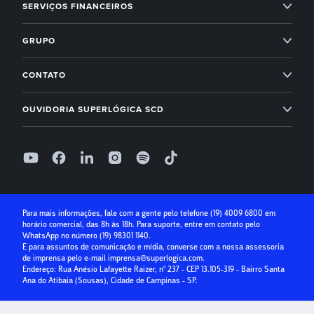
SERVIÇOS FINANCEIROS
Next
Administração condominial Ahreas
Superlógica Next
Inadimplência Zero para os seus condomínios
Novidades Superlógica
GRUPO
Imobiliárias
Entenda o Inadimplência Zero
Ahreas
Módulo Financeiro
CONTATO
Conta Digital
Arbo
Suporte: (19) 4009 6800
Controle de acesso
OUVIDORIA SUPERLÓGICA SCD
Receber com boleto
Base Software
Folha de Pagamento
0800 400 1004
Receber com cartão de crédito
Seg à Sex, das 9h às 18h, exceto feriados
Superlógica IA
Parcelamento no cartão
Relatório de ouvidoria
Seguro Condominial
Guia Prático da Educação Financeira
Para mais informações, fale com a gente pelo telefone
(19) 4009 6800
em
horário comercial, das 8h às 18h. Para suporte, entre em contato pelo
Crédito para Condomínios
WhatsApp no número
(19) 98301 1140
.
E para assuntos de comunicação e mídia, converse com a nossa assessoria
Paybox
de imprensa pelo e-mail
imprensa@superlogica.com
.
Endereço: Rua Anésio Lafayette Raizer, nº 237 - CEP 13.105-319 - Bairro Santa
Ana do Atibaia (Sousas), Cidade de Campinas - SP.