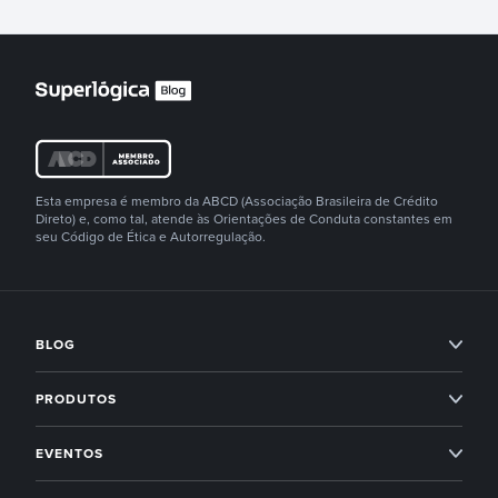
Esta empresa é membro da ABCD (Associação Brasileira de Crédito
Direto) e, como tal, atende às Orientações de Conduta constantes em
seu Código de Ética e Autorregulação.
BLOG
Condomínios
PRODUTOS
Imobiliárias
Professional Services
EVENTOS
Empreendedorismo
Administração condominial
Superlógica Xperience