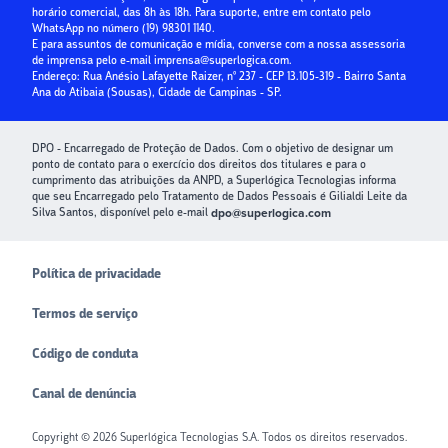
horário comercial, das 8h às 18h. Para suporte, entre em contato pelo
Crédito para Condomínios
WhatsApp no número
(19) 98301 1140
.
E para assuntos de comunicação e mídia, converse com a nossa assessoria
Paybox
de imprensa pelo e-mail
imprensa@superlogica.com
.
Endereço: Rua Anésio Lafayette Raizer, nº 237 - CEP 13.105-319 - Bairro Santa
Ana do Atibaia (Sousas), Cidade de Campinas - SP.
DPO - Encarregado de Proteção de Dados. Com o objetivo de designar um
ponto de contato para o exercício dos direitos dos titulares e para o
cumprimento das atribuições da ANPD, a Superlógica Tecnologias informa
que seu Encarregado pelo Tratamento de Dados Pessoais é Gilialdi Leite da
Silva Santos, disponível pelo e-mail
dpo@superlogica.com
Política de privacidade
Termos de serviço
Código de conduta
Canal de denúncia
Copyright ©
2026
Superlógica Tecnologias S.A. Todos os direitos reservados.