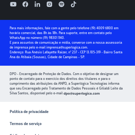
Seg à Sex, das 9h às 18h, exceto feriados
Superlógica IA
Parcelamento no cartão
Relatório de ouvidoria
Seguro Condominial
Guia Prático da Educação Financeira
Para mais informações, fale com a gente pelo telefone
(19) 4009 6800
em
horário comercial, das 8h às 18h. Para suporte, entre em contato pelo
Crédito para Condomínios
WhatsApp no número
(19) 98301 1140
.
E para assuntos de comunicação e mídia, converse com a nossa assessoria
Paybox
de imprensa pelo e-mail
imprensa@superlogica.com
.
Endereço: Rua Anésio Lafayette Raizer, nº 237 - CEP 13.105-319 - Bairro Santa
Ana do Atibaia (Sousas), Cidade de Campinas - SP.
DPO - Encarregado de Proteção de Dados. Com o objetivo de designar um
ponto de contato para o exercício dos direitos dos titulares e para o
cumprimento das atribuições da ANPD, a Superlógica Tecnologias informa
que seu Encarregado pelo Tratamento de Dados Pessoais é Gilialdi Leite da
Silva Santos, disponível pelo e-mail
dpo@superlogica.com
Política de privacidade
Termos de serviço