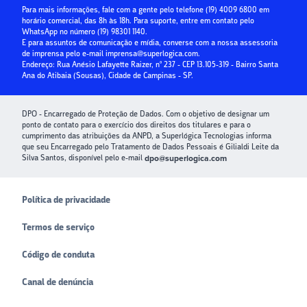
Para mais informações, fale com a gente pelo telefone
(19) 4009 6800
em
horário comercial, das 8h às 18h. Para suporte, entre em contato pelo
Crédito para Condomínios
WhatsApp no número
(19) 98301 1140
.
E para assuntos de comunicação e mídia, converse com a nossa assessoria
Paybox
de imprensa pelo e-mail
imprensa@superlogica.com
.
Endereço: Rua Anésio Lafayette Raizer, nº 237 - CEP 13.105-319 - Bairro Santa
Ana do Atibaia (Sousas), Cidade de Campinas - SP.
DPO - Encarregado de Proteção de Dados. Com o objetivo de designar um
ponto de contato para o exercício dos direitos dos titulares e para o
cumprimento das atribuições da ANPD, a Superlógica Tecnologias informa
que seu Encarregado pelo Tratamento de Dados Pessoais é Gilialdi Leite da
Silva Santos, disponível pelo e-mail
dpo@superlogica.com
Política de privacidade
Termos de serviço
Código de conduta
Canal de denúncia