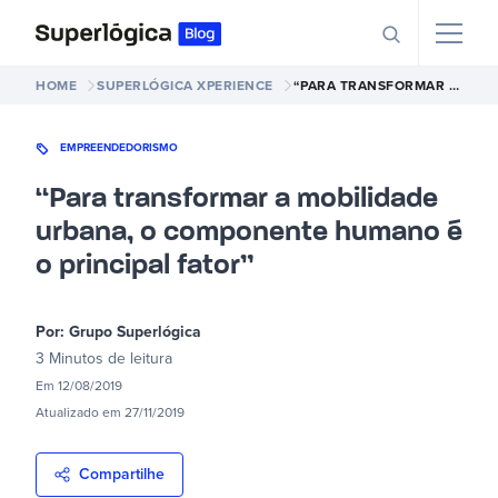
HOME
SUPERLÓGICA XPERIENCE
“PARA TRANSFORMAR A MOBILIDADE URBANA, O COMPONENTE HUMANO É O PRINCIPAL FATOR”
EMPREENDEDORISMO
“Para transformar a mobilidade
urbana, o componente humano é
o principal fator”
Por:
Grupo Superlógica
3 Minutos
de leitura
Em
12/08/2019
Atualizado em
27/11/2019
Compartilhe