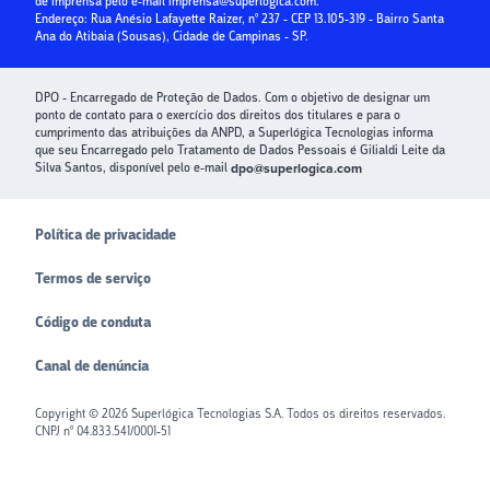
de imprensa pelo e-mail
imprensa@superlogica.com
.
Endereço: Rua Anésio Lafayette Raizer, nº 237 - CEP 13.105-319 - Bairro Santa
Ana do Atibaia (Sousas), Cidade de Campinas - SP.
DPO - Encarregado de Proteção de Dados. Com o objetivo de designar um
ponto de contato para o exercício dos direitos dos titulares e para o
cumprimento das atribuições da ANPD, a Superlógica Tecnologias informa
que seu Encarregado pelo Tratamento de Dados Pessoais é Gilialdi Leite da
Silva Santos, disponível pelo e-mail
dpo@superlogica.com
Política de privacidade
Termos de serviço
Código de conduta
Canal de denúncia
Copyright ©
2026
Superlógica Tecnologias S.A. Todos os direitos reservados.
CNPJ nº 04.833.541/0001-51