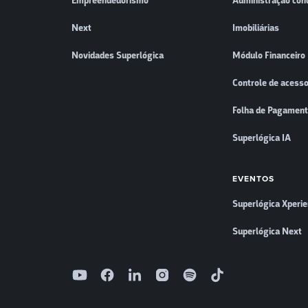
Empreendedorismo
Administração con
Next
Imobiliárias
Novidades Superlógica
Módulo Financeiro
Controle de acess
Folha de Pagamen
Superlógica IA
EVENTOS
Superlógica Xperi
Superlógica Next