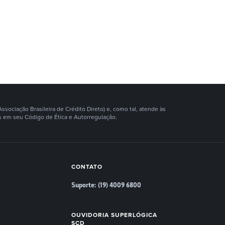
ociação Brasileira de Crédito Direto) e, como tal, atende às
 em seu Código de Ética e Autorregulação.
CONTATO
Suporte: (19) 4009 6800
OUVIDORIA SUPERLÓGICA
SCD