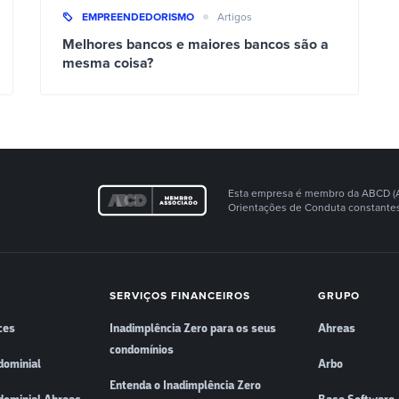
EMPREENDEDORISMO
Artigos
Melhores bancos e maiores bancos são a
mesma coisa?
Esta empresa é membro da ABCD (Ass
Orientações de Conduta constantes
SERVIÇOS FINANCEIROS
GRUPO
ces
Inadimplência Zero para os seus
Ahreas
condomínios
dominial
Arbo
Entenda o Inadimplência Zero