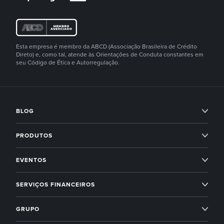
Esta empresa é membro da ABCD (Associação Brasileira de Crédito
Direto) e, como tal, atende às Orientações de Conduta constantes em
seu Código de Ética e Autorregulação.
BLOG
Condomínios
PRODUTOS
Imobiliárias
Professional Services
EVENTOS
Empreendedorismo
Administração condominial
Superlógica Xperience
SERVIÇOS FINANCEIROS
Next
Administração condominial Ahreas
Superlógica Next
Inadimplência Zero para os seus condomínios
Novidades Superlógica
GRUPO
Imobiliárias
Entenda o Inadimplência Zero