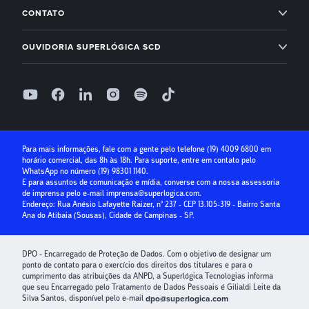
Ahreas
Módulo Financeiro
CONTATO
Conta Digital
Arbo
Suporte: (19) 4009 6800
Controle de acesso
OUVIDORIA SUPERLÓGICA SCD
Receber com boleto
Base Software
Folha de Pagamento
0800 400 1004
Receber com cartão de crédito
Seg à Sex, das 9h às 18h, exceto feriados
Superlógica IA
Parcelamento no cartão
Relatório de ouvidoria
Seguro Condominial
Guia Prático da Educação Financeira
Para mais informações, fale com a gente pelo telefone
(19) 4009 6800
em
horário comercial, das 8h às 18h. Para suporte, entre em contato pelo
Crédito para Condomínios
WhatsApp no número
(19) 98301 1140
.
E para assuntos de comunicação e mídia, converse com a nossa assessoria
Paybox
de imprensa pelo e-mail
imprensa@superlogica.com
.
Endereço: Rua Anésio Lafayette Raizer, nº 237 - CEP 13.105-319 - Bairro Santa
Ana do Atibaia (Sousas), Cidade de Campinas - SP.
DPO - Encarregado de Proteção de Dados. Com o objetivo de designar um
ponto de contato para o exercício dos direitos dos titulares e para o
cumprimento das atribuições da ANPD, a Superlógica Tecnologias informa
que seu Encarregado pelo Tratamento de Dados Pessoais é Gilialdi Leite da
Silva Santos, disponível pelo e-mail
dpo@superlogica.com