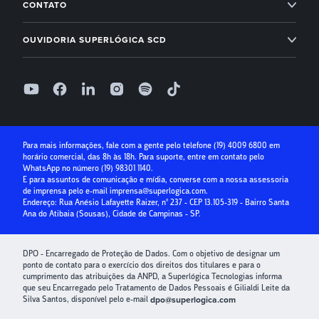
Módulo Financeiro
CONTATO
Conta Digital
Arbo
Suporte: (19) 4009 6800
Controle de acesso
OUVIDORIA SUPERLÓGICA SCD
Receber com boleto
Base Software
Folha de Pagamento
0800 400 1004
Receber com cartão de crédito
Seg à Sex, das 9h às 18h, exceto feriados
Superlógica IA
Parcelamento no cartão
Relatório de ouvidoria
Seguro Condominial
Guia Prático da Educação Financeira
Para mais informações, fale com a gente pelo telefone
(19) 4009 6800
em
horário comercial, das 8h às 18h. Para suporte, entre em contato pelo
Crédito para Condomínios
WhatsApp no número
(19) 98301 1140
.
E para assuntos de comunicação e mídia, converse com a nossa assessoria
Paybox
de imprensa pelo e-mail
imprensa@superlogica.com
.
Endereço: Rua Anésio Lafayette Raizer, nº 237 - CEP 13.105-319 - Bairro Santa
Ana do Atibaia (Sousas), Cidade de Campinas - SP.
DPO - Encarregado de Proteção de Dados. Com o objetivo de designar um
ponto de contato para o exercício dos direitos dos titulares e para o
cumprimento das atribuições da ANPD, a Superlógica Tecnologias informa
que seu Encarregado pelo Tratamento de Dados Pessoais é Gilialdi Leite da
Silva Santos, disponível pelo e-mail
dpo@superlogica.com