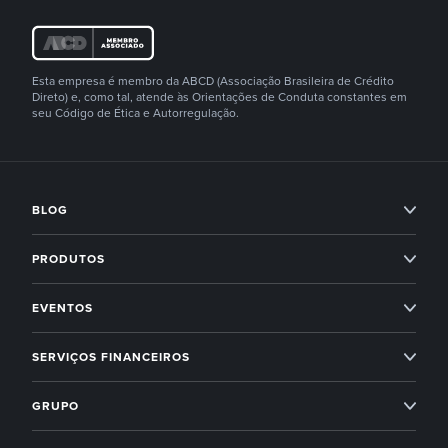
Esta empresa é membro da ABCD (Associação Brasileira de Crédito
Direto) e, como tal, atende às Orientações de Conduta constantes em
seu Código de Ética e Autorregulação.
BLOG
Condomínios
PRODUTOS
Imobiliárias
Professional Services
EVENTOS
Empreendedorismo
Administração condominial
Superlógica Xperience
SERVIÇOS FINANCEIROS
Next
Administração condominial Ahreas
Superlógica Next
Inadimplência Zero para os seus condomínios
Novidades Superlógica
GRUPO
Imobiliárias
Entenda o Inadimplência Zero
Ahreas