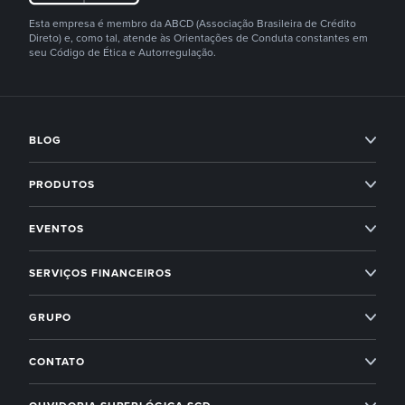
Esta empresa é membro da ABCD (Associação Brasileira de Crédito
Direto) e, como tal, atende às Orientações de Conduta constantes em
seu Código de Ética e Autorregulação.
BLOG
Condomínios
PRODUTOS
Imobiliárias
Professional Services
EVENTOS
Empreendedorismo
Administração condominial
Superlógica Xperience
SERVIÇOS FINANCEIROS
Next
Administração condominial Ahreas
Superlógica Next
Inadimplência Zero para os seus condomínios
Novidades Superlógica
GRUPO
Imobiliárias
Entenda o Inadimplência Zero
Ahreas
Módulo Financeiro
CONTATO
Conta Digital
Arbo
Suporte: (19) 4009 6800
Controle de acesso