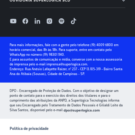
OUVIDORIA SUPERLÓGICA SCD
Receber com boleto
Base Software
Folha de Pagamento
0800 400 1004
Receber com cartão de crédito
Seg à Sex, das 9h às 18h, exceto feriados
Superlógica IA
Parcelamento no cartão
Relatório de ouvidoria
Seguro Condominial
Guia Prático da Educação Financeira
Para mais informações, fale com a gente pelo telefone
(19) 4009 6800
em
horário comercial, das 8h às 18h. Para suporte, entre em contato pelo
Crédito para Condomínios
WhatsApp no número
(19) 98301 1140
.
E para assuntos de comunicação e mídia, converse com a nossa assessoria
Paybox
de imprensa pelo e-mail
imprensa@superlogica.com
.
Endereço: Rua Anésio Lafayette Raizer, nº 237 - CEP 13.105-319 - Bairro Santa
Ana do Atibaia (Sousas), Cidade de Campinas - SP.
DPO - Encarregado de Proteção de Dados. Com o objetivo de designar um
ponto de contato para o exercício dos direitos dos titulares e para o
cumprimento das atribuições da ANPD, a Superlógica Tecnologias informa
que seu Encarregado pelo Tratamento de Dados Pessoais é Gilialdi Leite da
Silva Santos, disponível pelo e-mail
dpo@superlogica.com
Política de privacidade