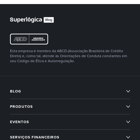
Esta empresa é membro da ABCD (Associação Brasileira de Crédito
Direto) e, como tal, atende às Orientações de Conduta constantes em
seu Código de Ética e Autorregulação.
BLOG
Condomínios
PRODUTOS
Imobiliárias
Professional Services
EVENTOS
Empreendedorismo
Administração condominial
Superlógica Xperience
SERVIÇOS FINANCEIROS