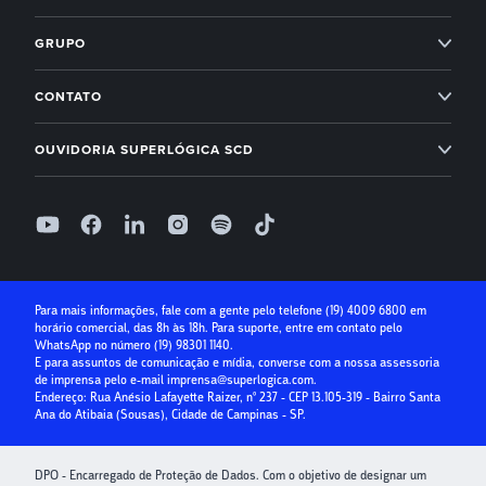
Next
Administração condominial Ahreas
Superlógica Next
Inadimplência Zero para os seus condomínios
Novidades Superlógica
GRUPO
Imobiliárias
Entenda o Inadimplência Zero
Ahreas
Módulo Financeiro
CONTATO
Conta Digital
Arbo
Suporte: (19) 4009 6800
Controle de acesso
OUVIDORIA SUPERLÓGICA SCD
Receber com boleto
Base Software
Folha de Pagamento
0800 400 1004
Receber com cartão de crédito
Seg à Sex, das 9h às 18h, exceto feriados
Superlógica IA
Parcelamento no cartão
Relatório de ouvidoria
Seguro Condominial
Guia Prático da Educação Financeira
Para mais informações, fale com a gente pelo telefone
(19) 4009 6800
em
horário comercial, das 8h às 18h. Para suporte, entre em contato pelo
Crédito para Condomínios
WhatsApp no número
(19) 98301 1140
.
E para assuntos de comunicação e mídia, converse com a nossa assessoria
Paybox
de imprensa pelo e-mail
imprensa@superlogica.com
.
Endereço: Rua Anésio Lafayette Raizer, nº 237 - CEP 13.105-319 - Bairro Santa
Ana do Atibaia (Sousas), Cidade de Campinas - SP.
DPO - Encarregado de Proteção de Dados. Com o objetivo de designar um