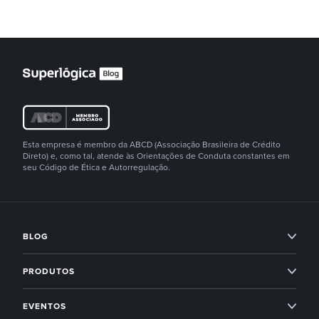
Esta empresa é membro da ABCD (Associação Brasileira de Crédito
Direto) e, como tal, atende às Orientações de Conduta constantes em
seu Código de Ética e Autorregulação.
BLOG
Condomínios
PRODUTOS
Imobiliárias
Professional Services
EVENTOS