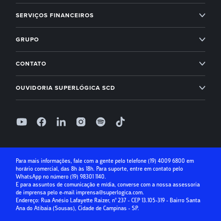
Empreendedorismo
Administração condominial
Superlógica Xperience
SERVIÇOS FINANCEIROS
Next
Administração condominial Ahreas
Superlógica Next
Inadimplência Zero para os seus condomínios
Novidades Superlógica
GRUPO
Imobiliárias
Entenda o Inadimplência Zero
Ahreas
Módulo Financeiro
CONTATO
Conta Digital
Arbo
Suporte: (19) 4009 6800
Controle de acesso
OUVIDORIA SUPERLÓGICA SCD
Receber com boleto
Base Software
Folha de Pagamento
0800 400 1004
Receber com cartão de crédito
Seg à Sex, das 9h às 18h, exceto feriados
Superlógica IA
Parcelamento no cartão
Relatório de ouvidoria
Seguro Condominial
Guia Prático da Educação Financeira
Para mais informações, fale com a gente pelo telefone
(19) 4009 6800
em
horário comercial, das 8h às 18h. Para suporte, entre em contato pelo
Crédito para Condomínios
WhatsApp no número
(19) 98301 1140
.
E para assuntos de comunicação e mídia, converse com a nossa assessoria
Paybox
de imprensa pelo e-mail
imprensa@superlogica.com
.
Endereço: Rua Anésio Lafayette Raizer, nº 237 - CEP 13.105-319 - Bairro Santa
Ana do Atibaia (Sousas), Cidade de Campinas - SP.