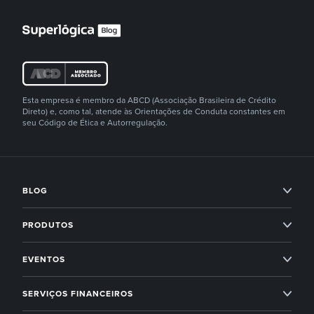
Esta empresa é membro da ABCD (Associação Brasileira de Crédito
Direto) e, como tal, atende às Orientações de Conduta constantes em
seu Código de Ética e Autorregulação.
BLOG
Condomínios
PRODUTOS
Imobiliárias
Professional Services
EVENTOS
Empreendedorismo
Administração condominial
Superlógica Xperience
SERVIÇOS FINANCEIROS
Next
Administração condominial Ahreas
Superlógica Next