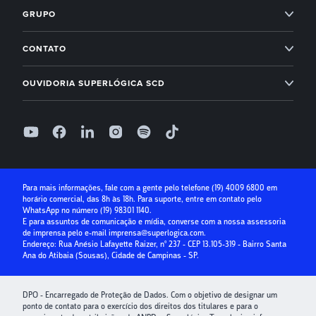
Inadimplência Zero para os seus condomínios
Novidades Superlógica
GRUPO
Imobiliárias
Entenda o Inadimplência Zero
Ahreas
Módulo Financeiro
CONTATO
Conta Digital
Arbo
Suporte: (19) 4009 6800
Controle de acesso
OUVIDORIA SUPERLÓGICA SCD
Receber com boleto
Base Software
Folha de Pagamento
0800 400 1004
Receber com cartão de crédito
Seg à Sex, das 9h às 18h, exceto feriados
Superlógica IA
Parcelamento no cartão
Relatório de ouvidoria
Seguro Condominial
Guia Prático da Educação Financeira
Para mais informações, fale com a gente pelo telefone
(19) 4009 6800
em
horário comercial, das 8h às 18h. Para suporte, entre em contato pelo
Crédito para Condomínios
WhatsApp no número
(19) 98301 1140
.
E para assuntos de comunicação e mídia, converse com a nossa assessoria
Paybox
de imprensa pelo e-mail
imprensa@superlogica.com
.
Endereço: Rua Anésio Lafayette Raizer, nº 237 - CEP 13.105-319 - Bairro Santa
Ana do Atibaia (Sousas), Cidade de Campinas - SP.
DPO - Encarregado de Proteção de Dados. Com o objetivo de designar um
ponto de contato para o exercício dos direitos dos titulares e para o