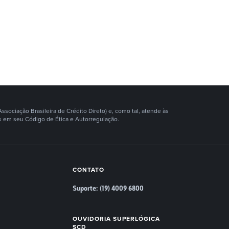
ociação Brasileira de Crédito Direto) e, como tal, atende às
 em seu Código de Ética e Autorregulação.
CONTATO
Suporte: (19) 4009 6800
OUVIDORIA SUPERLÓGICA
SCD