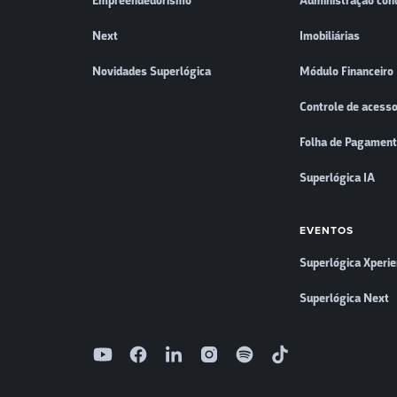
Empreendedorismo
Administração con
Next
Imobiliárias
Novidades Superlógica
Módulo Financeiro
Controle de acess
Folha de Pagamen
Superlógica IA
EVENTOS
Superlógica Xperi
Superlógica Next