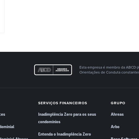
Esta empresa é membro da ABCD (Ass
Orientações de Conduta constantes
SERVIÇOS FINANCEIROS
GRUPO
ces
Inadimplência Zero para os seus
Ahreas
condomínios
dominial
Arbo
Entenda o Inadimplência Zero