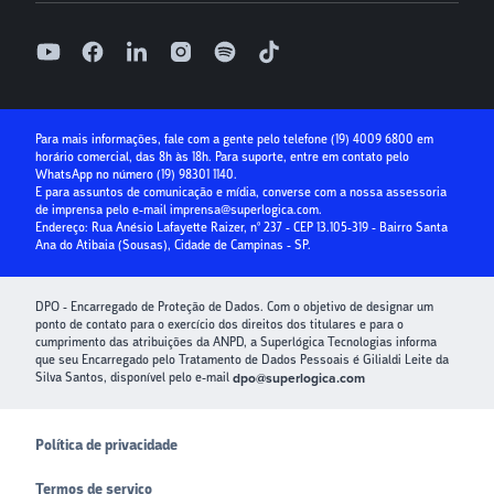
Folha de Pagamento
0800 400 1004
Receber com cartão de crédito
Seg à Sex, das 9h às 18h, exceto feriados
Superlógica IA
Parcelamento no cartão
Relatório de ouvidoria
Seguro Condominial
Guia Prático da Educação Financeira
Para mais informações, fale com a gente pelo telefone
(19) 4009 6800
em
horário comercial, das 8h às 18h. Para suporte, entre em contato pelo
Crédito para Condomínios
WhatsApp no número
(19) 98301 1140
.
E para assuntos de comunicação e mídia, converse com a nossa assessoria
Paybox
de imprensa pelo e-mail
imprensa@superlogica.com
.
Endereço: Rua Anésio Lafayette Raizer, nº 237 - CEP 13.105-319 - Bairro Santa
Ana do Atibaia (Sousas), Cidade de Campinas - SP.
DPO - Encarregado de Proteção de Dados. Com o objetivo de designar um
ponto de contato para o exercício dos direitos dos titulares e para o
cumprimento das atribuições da ANPD, a Superlógica Tecnologias informa
que seu Encarregado pelo Tratamento de Dados Pessoais é Gilialdi Leite da
Silva Santos, disponível pelo e-mail
dpo@superlogica.com
Política de privacidade
Termos de serviço