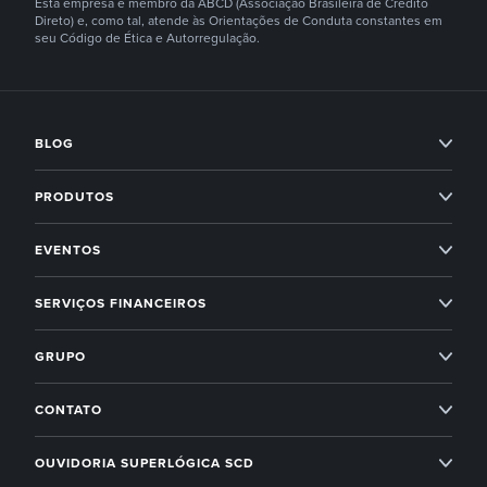
Esta empresa é membro da ABCD (Associação Brasileira de Crédito
Direto) e, como tal, atende às Orientações de Conduta constantes em
seu Código de Ética e Autorregulação.
BLOG
Condomínios
PRODUTOS
Imobiliárias
Professional Services
EVENTOS
Empreendedorismo
Administração condominial
Superlógica Xperience
SERVIÇOS FINANCEIROS
Next
Administração condominial Ahreas
Superlógica Next
Inadimplência Zero para os seus condomínios
Novidades Superlógica
GRUPO
Imobiliárias
Entenda o Inadimplência Zero
Ahreas
Módulo Financeiro
CONTATO
Conta Digital
Arbo
Suporte: (19) 4009 6800
Controle de acesso
OUVIDORIA SUPERLÓGICA SCD
Receber com boleto
Base Software