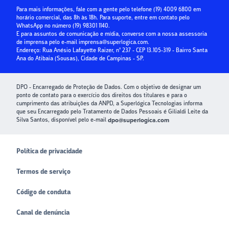
Guia Prático da Educação Financeira
Para mais informações, fale com a gente pelo telefone
(19) 4009 6800
em
horário comercial, das 8h às 18h. Para suporte, entre em contato pelo
Crédito para Condomínios
WhatsApp no número
(19) 98301 1140
.
E para assuntos de comunicação e mídia, converse com a nossa assessoria
Paybox
de imprensa pelo e-mail
imprensa@superlogica.com
.
Endereço: Rua Anésio Lafayette Raizer, nº 237 - CEP 13.105-319 - Bairro Santa
Ana do Atibaia (Sousas), Cidade de Campinas - SP.
DPO - Encarregado de Proteção de Dados. Com o objetivo de designar um
ponto de contato para o exercício dos direitos dos titulares e para o
cumprimento das atribuições da ANPD, a Superlógica Tecnologias informa
que seu Encarregado pelo Tratamento de Dados Pessoais é Gilialdi Leite da
Silva Santos, disponível pelo e-mail
dpo@superlogica.com
Política de privacidade
Termos de serviço
Código de conduta
Canal de denúncia