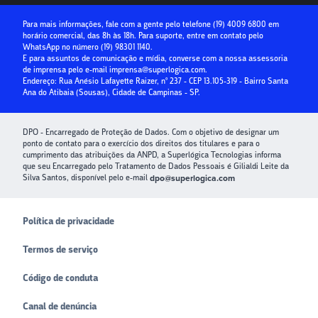
Seguro Condominial
Guia Prático da Educação Financeira
Para mais informações, fale com a gente pelo telefone
(19) 4009 6800
em
horário comercial, das 8h às 18h. Para suporte, entre em contato pelo
Crédito para Condomínios
WhatsApp no número
(19) 98301 1140
.
E para assuntos de comunicação e mídia, converse com a nossa assessoria
Paybox
de imprensa pelo e-mail
imprensa@superlogica.com
.
Endereço: Rua Anésio Lafayette Raizer, nº 237 - CEP 13.105-319 - Bairro Santa
Ana do Atibaia (Sousas), Cidade de Campinas - SP.
DPO - Encarregado de Proteção de Dados. Com o objetivo de designar um
ponto de contato para o exercício dos direitos dos titulares e para o
cumprimento das atribuições da ANPD, a Superlógica Tecnologias informa
que seu Encarregado pelo Tratamento de Dados Pessoais é Gilialdi Leite da
Silva Santos, disponível pelo e-mail
dpo@superlogica.com
Política de privacidade
Termos de serviço
Código de conduta
Canal de denúncia