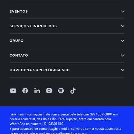
Imobiliárias
Professional Services
EVENTOS
Empreendedorismo
Administração condominial
Superlógica Xperience
SERVIÇOS FINANCEIROS
Next
Administração condominial Ahreas
Superlógica Next
Inadimplência Zero para os seus condomínios
Novidades Superlógica
GRUPO
Imobiliárias
Entenda o Inadimplência Zero
Ahreas
Módulo Financeiro
CONTATO
Conta Digital
Arbo
Suporte: (19) 4009 6800
Controle de acesso
OUVIDORIA SUPERLÓGICA SCD
Receber com boleto
Base Software
Folha de Pagamento
0800 400 1004
Receber com cartão de crédito
Seg à Sex, das 9h às 18h, exceto feriados
Superlógica IA
Parcelamento no cartão
Relatório de ouvidoria
Seguro Condominial
Guia Prático da Educação Financeira
Para mais informações, fale com a gente pelo telefone
(19) 4009 6800
em
horário comercial, das 8h às 18h. Para suporte, entre em contato pelo
Crédito para Condomínios
WhatsApp no número
(19) 98301 1140
.
E para assuntos de comunicação e mídia, converse com a nossa assessoria
Paybox
de imprensa pelo e-mail
imprensa@superlogica.com
.