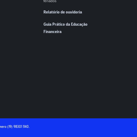
feriados
Relatório de ouvidoria
Guia Prático da Educação
Financeira
úmero
(19) 98301 1140
.