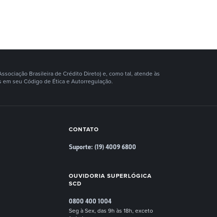
ociação Brasileira de Crédito Direto) e, como tal, atende às
 em seu Código de Ética e Autorregulação.
CONTATO
Suporte: (19) 4009 6800
OUVIDORIA SUPERLÓGICA
SCD
0800 400 1004
Seg à Sex, das 9h às 18h, exceto