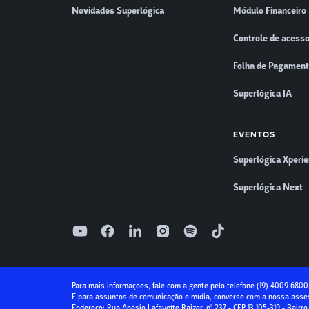
Novidades Superlógica
Módulo Financeiro
Controle de acess
Folha de Pagamen
Superlógica IA
EVENTOS
Superlógica Xperi
Superlógica Next
Para mais informações, fale com a gente pelo telefone
(19) 4009 6800
E para assuntos de comunicação e mídia, converse com a nossa asses
Endereço: Rua Anésio Lafayette Raizer, nº 237 - CEP 13.105-319 - Bair