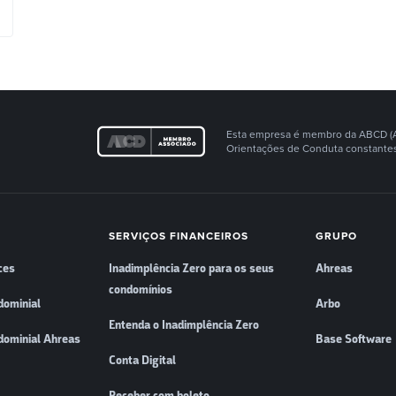
Esta empresa é membro da ABCD (Ass
Orientações de Conduta constantes
SERVIÇOS FINANCEIROS
GRUPO
ces
Inadimplência Zero para os seus
Ahreas
condomínios
dominial
Arbo
Entenda o Inadimplência Zero
dominial Ahreas
Base Software
Conta Digital