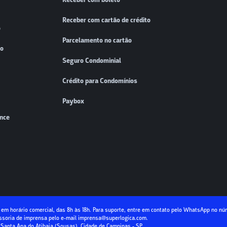
Receber com boleto
Receber com cartão de crédito
o
Parcelamento no cartão
to
Seguro Condominial
Crédito para Condomínios
Paybox
ence
em horário comercial, das 8h às 18h. Para suporte, entre em contato pelo WhatsApp no n
soria de imprensa pelo e-mail
imprensa@superlogica.com
.
ro Santa Ana do Atibaia (Sousas), Cidade de Campinas - SP.