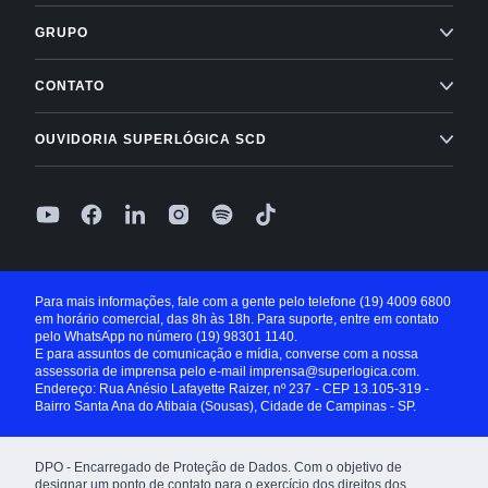
Superlógica Next
Inadimplência Zero para os seus condomínios
Novidades Superlógica
GRUPO
Imobiliárias
Entenda o Inadimplência Zero
Ahreas
Módulo Financeiro
CONTATO
Conta Digital
Arbo
Suporte: (19) 4009 6800
Controle de acesso
OUVIDORIA SUPERLÓGICA SCD
Receber com boleto
Base Software
Folha de Pagamento
0800 400 1004
Receber com cartão de crédito
Seg à Sex, das 9h às 18h, exceto feriados
Superlógica IA
Parcelamento no cartão
Relatório de ouvidoria
Seguro Condominial
Guia Prático da Educação Financeira
Para mais informações, fale com a gente pelo telefone
(19) 4009 6800
em horário comercial, das 8h às 18h. Para suporte, entre em contato
Crédito para Condomínios
pelo WhatsApp no número
(19) 98301 1140
.
E para assuntos de comunicação e mídia, converse com a nossa
Paybox
assessoria de imprensa pelo e-mail
imprensa@superlogica.com
.
Endereço: Rua Anésio Lafayette Raizer, nº 237 - CEP 13.105-319 -
Bairro Santa Ana do Atibaia (Sousas), Cidade de Campinas - SP.
DPO - Encarregado de Proteção de Dados. Com o objetivo de
designar um ponto de contato para o exercício dos direitos dos