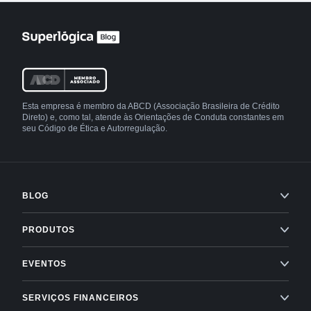
Esta empresa é membro da ABCD (Associação Brasileira de Crédito
Direto) e, como tal, atende às Orientações de Conduta constantes em
seu Código de Ética e Autorregulação.
BLOG
Condomínios
PRODUTOS
Imobiliárias
Professional Services
EVENTOS
Empreendedorismo
Administração condominial
Superlógica Xperience
SERVIÇOS FINANCEIROS
Next
Administração condominial Ahreas