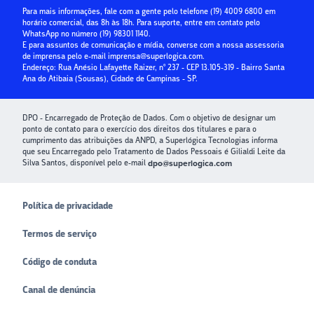
Guia Prático da Educação Financeira
Para mais informações, fale com a gente pelo telefone
(19) 4009 6800
em
horário comercial, das 8h às 18h. Para suporte, entre em contato pelo
Crédito para Condomínios
WhatsApp no número
(19) 98301 1140
.
E para assuntos de comunicação e mídia, converse com a nossa assessoria
Paybox
de imprensa pelo e-mail
imprensa@superlogica.com
.
Endereço: Rua Anésio Lafayette Raizer, nº 237 - CEP 13.105-319 - Bairro Santa
Ana do Atibaia (Sousas), Cidade de Campinas - SP.
DPO - Encarregado de Proteção de Dados. Com o objetivo de designar um
ponto de contato para o exercício dos direitos dos titulares e para o
cumprimento das atribuições da ANPD, a Superlógica Tecnologias informa
que seu Encarregado pelo Tratamento de Dados Pessoais é Gilialdi Leite da
Silva Santos, disponível pelo e-mail
dpo@superlogica.com
Política de privacidade
Termos de serviço
Código de conduta
Canal de denúncia